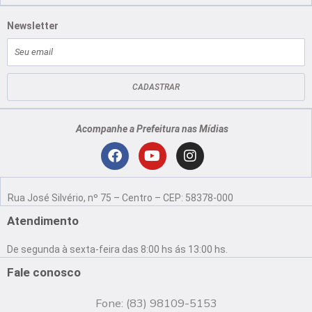
Newsletter
E-
mail
CADASTRAR
Acompanhe a Prefeitura nas Mídias
Localização
F
Y
I
a
o
n
Rua José Silvério, nº 75 – Centro – CEP: 58378-000
c
u
s
e
t
t
Atendimento
b
u
a
o
b
g
De segunda à sexta-feira das 8:00 hs ás 13:00 hs.
o
e
r
k
a
Fale conosco
m
Fone: (83) 98109-5153