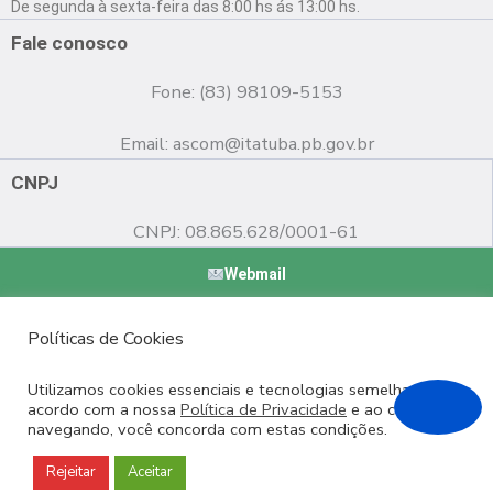
o
b
g
De segunda à sexta-feira das 8:00 hs ás 13:00 hs.
o
e
r
k
a
Fale conosco
m
Fone: (83) 98109-5153
Email:
ascom@itatuba.pb.gov.br
CNPJ
CNPJ: 08.865.628/0001-61
Webmail
Copyright © 2022 Prefeitura Municipal de Itatuba - PB |
Políticas de Cookies
Desenvolvido por
Utilizamos cookies essenciais e tecnologias semelhantes de
acordo com a nossa
Política de Privacidade
e ao continuar
navegando, você concorda com estas condições.
Rejeitar
Aceitar