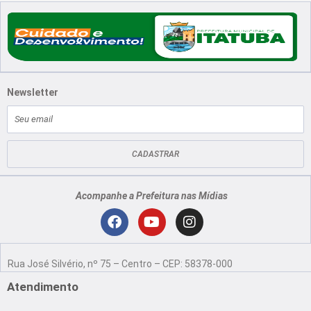
Newsletter
E-
mail
CADASTRAR
Acompanhe a Prefeitura nas Mídias
Localização
F
Y
I
a
o
n
Rua José Silvério, nº 75 – Centro – CEP: 58378-000
c
u
s
e
t
t
Atendimento
b
u
a