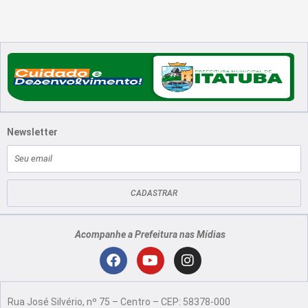
Newsletter
E-
mail
CADASTRAR
Acompanhe a Prefeitura nas Mídias
Localização
F
Y
I
a
o
n
Rua José Silvério, nº 75 – Centro – CEP: 58378-000
c
u
s