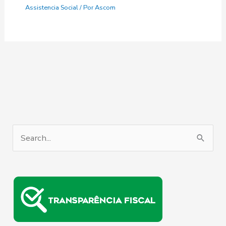
Assistencia Social
/ Por
Ascom
P
e
s
q
u
i