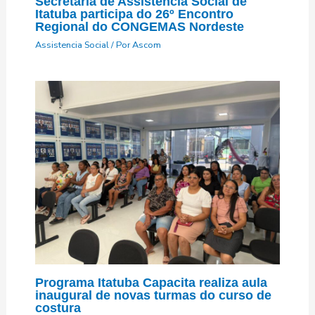
Secretaria de Assistência Social de
Itatuba participa do 26º Encontro
Regional do CONGEMAS Nordeste
Assistencia Social
/ Por
Ascom
Programa Itatuba Capacita realiza aula
inaugural de novas turmas do curso de
costura