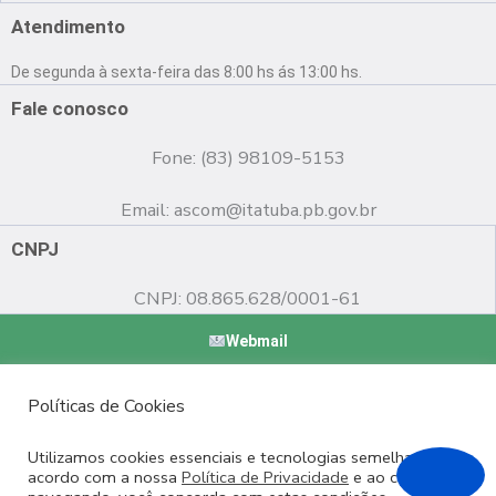
e
t
t
Atendimento
b
u
a
o
b
g
De segunda à sexta-feira das 8:00 hs ás 13:00 hs.
o
e
r
k
a
Fale conosco
m
Fone: (83) 98109-5153
Email:
ascom@itatuba.pb.gov.br
CNPJ
CNPJ: 08.865.628/0001-61
Webmail
Copyright © 2022 Prefeitura Municipal de Itatuba - PB |
Políticas de Cookies
Desenvolvido por
Utilizamos cookies essenciais e tecnologias semelhantes de
acordo com a nossa
Política de Privacidade
e ao continuar