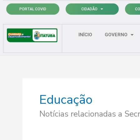
Ir
PORTAL COVID
CIDADÃO
CO
para
o
conteúdo
INÍCIO
GOVERNO
Educação
Notícias relacionadas a Sec