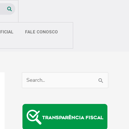
FICIAL
FALE CONOSCO
P
e
s
q
u