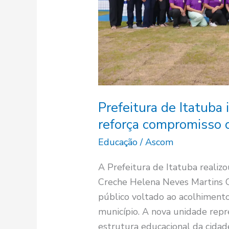
compromisso
com
a
educação
infantil
Prefeitura de Itatuba
reforça compromisso c
Educação
/
Ascom
A Prefeitura de Itatuba realiz
Creche Helena Neves Martins 
público voltado ao acolhimento
município. A nova unidade repr
estrutura educacional da cid