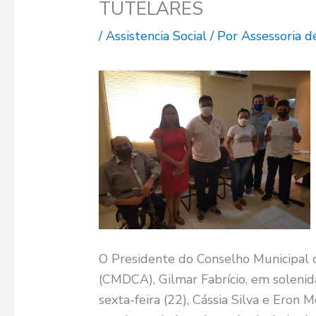
TUTELARES
/
Assistencia Social
/ Por
Assessoria 
O Presidente do Conselho Municipal d
(CMDCA), Gilmar Fabrício, em soleni
sexta-feira (22), Cássia Silva e Eron