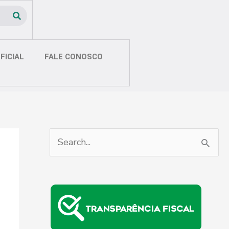
FICIAL
FALE CONOSCO
P
e
s
q
u