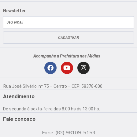
Newsletter
E-
mail
CADASTRAR
Acompanhe a Prefeitura nas Mídias
Localização
F
Y
I
a
o
n
Rua José Silvério, nº 75 – Centro – CEP: 58378-000
c
u
s
e
t
t
Atendimento
b
u
a
o
b
g
De segunda à sexta-feira das 8:00 hs ás 13:00 hs.
o
e
r
k
a
Fale conosco
m
Fone: (83) 98109-5153