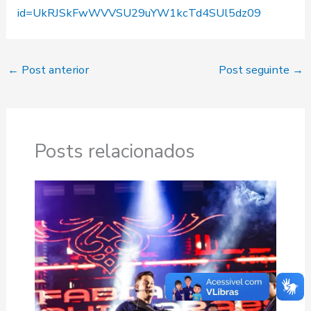
id=UkRJSkFwWVVSU29uYW1kcTd4SUl5dz09
←
Post anterior
Post seguinte
→
Posts relacionados