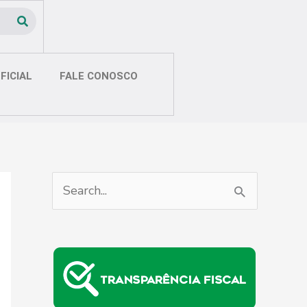
FICIAL
FALE CONOSCO
P
e
s
q
u