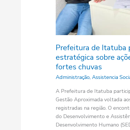
das
fortes
chuvas
Prefeitura de Itatuba 
estratégica sobre açõ
fortes chuvas
Administração
,
Assistencia Soci
A Prefeitura de Itatuba partic
Gestão Aproximada voltada aos 
registradas na região. O encont
do Desenvolvimento e Assistênc
Desenvolvimento Humano (SEDH)