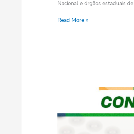
Nacional e órgãos estaduais de
Read More »
Prefeitura
de
Itatuba
reabre
inscrições
para