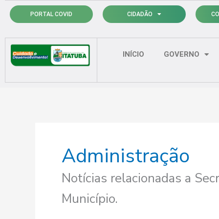
Ir
PORTAL COVID
CIDADÃO
CO
para
o
conteúdo
INÍCIO
GOVERNO
Administração
Notícias relacionadas a Sec
Município.