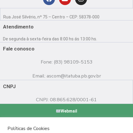
Localização
F
Y
I
a
o
n
Rua José Silvério, nº 75 – Centro – CEP: 58378-000
c
u
s
e
t
t
Atendimento
b
u
a
o
b
g
De segunda à sexta-feira das 8:00 hs ás 13:00 hs.
o
e
r
k
a
Fale conosco
m
Fone: (83) 98109-5153
Email:
ascom@itatuba.pb.gov.br
CNPJ
CNPJ: 08.865.628/0001-61
Webmail
Copyright © 2022 Prefeitura Municipal de Itatuba - PB |
Políticas de Cookies
Desenvolvido por