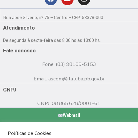
Localização
F
Y
I
a
o
n
Rua José Silvério, nº 75 – Centro – CEP: 58378-000
c
u
s
e
t
t
Atendimento
b
u
a
o
b
g
De segunda à sexta-feira das 8:00 hs ás 13:00 hs.
o
e
r
k
a
Fale conosco
m
Fone: (83) 98109-5153
Email:
ascom@itatuba.pb.gov.br
CNPJ
CNPJ: 08.865.628/0001-61
Webmail
Copyright © 2022 Prefeitura Municipal de Itatuba - PB |
Políticas de Cookies
Desenvolvido por