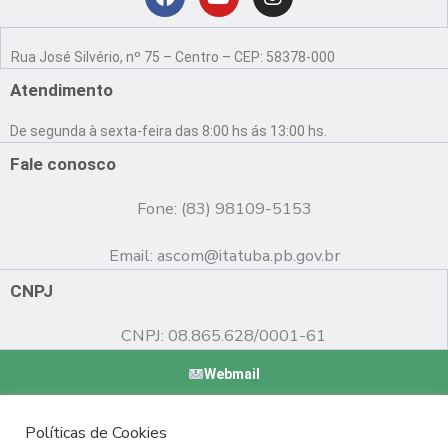
Localização
F
Y
I
a
o
n
Rua José Silvério, nº 75 – Centro – CEP: 58378-000
c
u
s
e
t
t
Atendimento
b
u
a
o
b
g
De segunda à sexta-feira das 8:00 hs ás 13:00 hs.
o
e
r
k
a
Fale conosco
m
Fone: (83) 98109-5153
Email:
ascom@itatuba.pb.gov.br
CNPJ
CNPJ: 08.865.628/0001-61
Webmail
Copyright © 2022 Prefeitura Municipal de Itatuba - PB |
Políticas de Cookies
Desenvolvido por