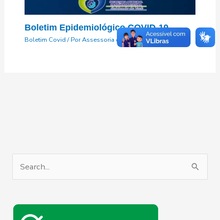
Boletim Epidemiológico COVID-19
Boletim Covid
/ Por
Assessoria de Comunicação
P
e
s
q