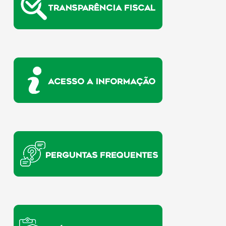
u
i
s
a
r
p
o
r
: