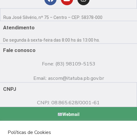
Localização
F
Y
I
a
o
n
Rua José Silvério, nº 75 – Centro – CEP: 58378-000
c
u
s
e
t
t
Atendimento
b
u
a
o
b
g
De segunda à sexta-feira das 8:00 hs ás 13:00 hs.
o
e
r
k
a
Fale conosco
m
Fone: (83) 98109-5153
Email:
ascom@itatuba.pb.gov.br
CNPJ
CNPJ: 08.865.628/0001-61
Webmail
Copyright © 2022 Prefeitura Municipal de Itatuba - PB |
Políticas de Cookies
Desenvolvido por