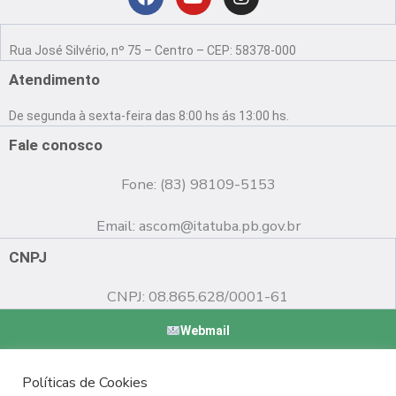
Localização
F
Y
I
a
o
n
Rua José Silvério, nº 75 – Centro – CEP: 58378-000
c
u
s
e
t
t
Atendimento
b
u
a
o
b
g
De segunda à sexta-feira das 8:00 hs ás 13:00 hs.
o
e
r
k
a
Fale conosco
m
Fone: (83) 98109-5153
Email:
ascom@itatuba.pb.gov.br
CNPJ
CNPJ: 08.865.628/0001-61
Webmail
Copyright © 2022 Prefeitura Municipal de Itatuba - PB |
Políticas de Cookies
Desenvolvido por