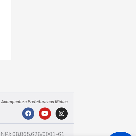
Acompanhe a Prefeitura nas Mídias
PJ
F
Y
I
a
o
n
c
u
s
NPJ: 08.865.628/0001-61