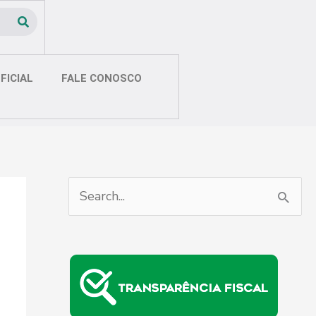
FICIAL
FALE CONOSCO
P
e
s
q
u