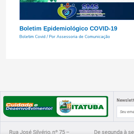
Boletim Epidemiológico COVID-19
Boletim Covid
/ Por
Assessoria de Comunicação
Newslet
E-
Localização
Atendimento
mail
Rua José Silvério, nº 75 –
De segunda à se