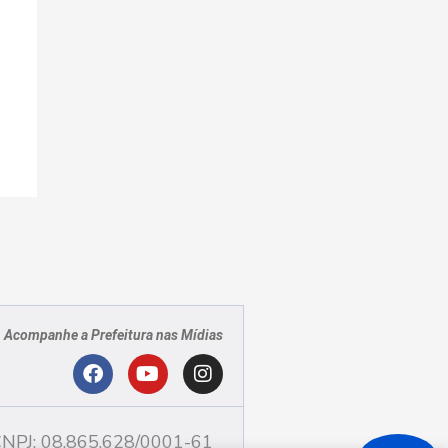
Acompanhe a Prefeitura nas Mídias
PJ
F
Y
I
a
o
n
c
u
s
NPJ: 08.865.628/0001-61