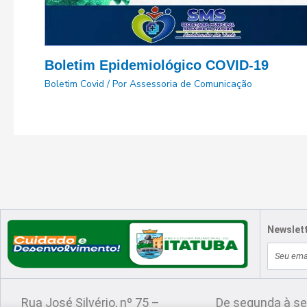
Boletim Epidemiológico COVID-19
Boletim Covid
/ Por
Assessoria de Comunicação
Newslet
E-
Localização
Atendimento
mail
Rua José Silvério, nº 75 –
De segunda à se