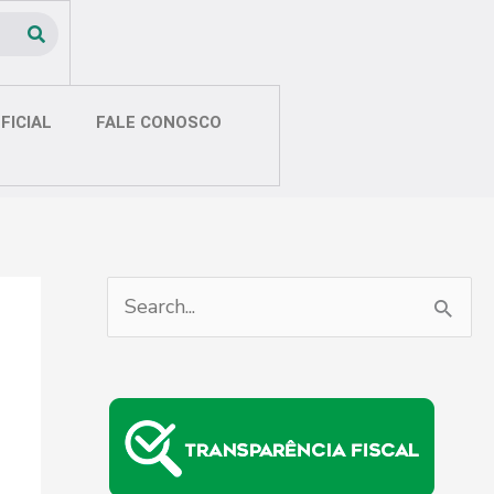
FICIAL
FALE CONOSCO
P
e
s
q
u