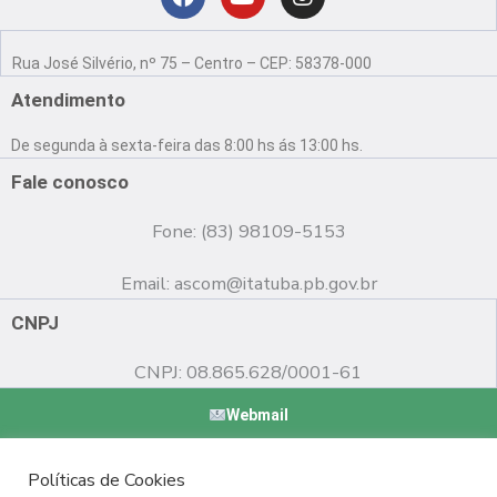
Localização
F
Y
I
a
o
n
Rua José Silvério, nº 75 – Centro – CEP: 58378-000
c
u
s
e
t
t
Atendimento
b
u
a
o
b
g
De segunda à sexta-feira das 8:00 hs ás 13:00 hs.
o
e
r
k
a
Fale conosco
m
Fone: (83) 98109-5153
Email:
ascom@itatuba.pb.gov.br
CNPJ
CNPJ: 08.865.628/0001-61
Webmail
Copyright © 2022 Prefeitura Municipal de Itatuba - PB |
Políticas de Cookies
Desenvolvido por