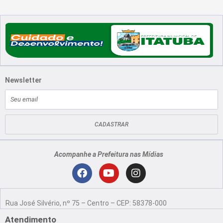
Newsletter
E-
mail
CADASTRAR
Acompanhe a Prefeitura nas Mídias
Localização
F
Y
I
a
o
n
Rua José Silvério, nº 75 – Centro – CEP: 58378-000
c
u
s
e
t
t
Atendimento