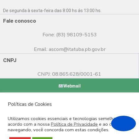
b
u
a
o
b
g
De segunda à sexta-feira das 8:00 hs ás 13:00 hs.
o
e
r
k
a
Fale conosco
m
Fone: (83) 98109-5153
Email:
ascom@itatuba.pb.gov.br
CNPJ
CNPJ: 08.865.628/0001-61
Webmail
Copyright © 2022 Prefeitura Municipal de Itatuba - PB |
Políticas de Cookies
Desenvolvido por
Utilizamos cookies essenciais e tecnologias semelhantes de
acordo com a nossa
Política de Privacidade
e ao continuar
navegando, você concorda com estas condições.