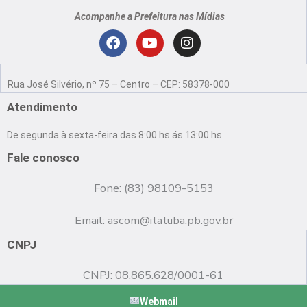
Acompanhe a Prefeitura nas Mídias
Localização
F
Y
I
a
o
n
Rua José Silvério, nº 75 – Centro – CEP: 58378-000
c
u
s
e
t
t
Atendimento
b
u
a
o
b
g
De segunda à sexta-feira das 8:00 hs ás 13:00 hs.
o
e
r
k
a
Fale conosco
m
Fone: (83) 98109-5153
Email:
ascom@itatuba.pb.gov.br
CNPJ
CNPJ: 08.865.628/0001-61
Webmail