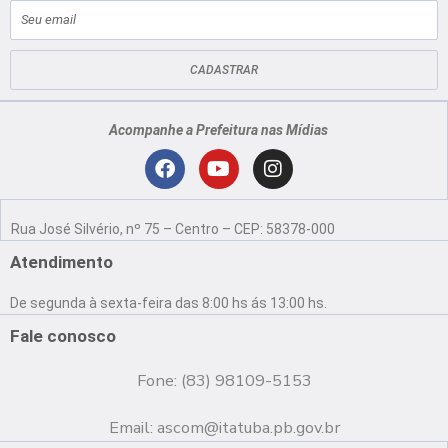
E-
mail
CADASTRAR
Acompanhe a Prefeitura nas Mídias
Localização
F
Y
I
a
o
n
Rua José Silvério, nº 75 – Centro – CEP: 58378-000
c
u
s
e
t
t
Atendimento
b
u
a
o
b
g
De segunda à sexta-feira das 8:00 hs ás 13:00 hs.
o
e
r
k
a
Fale conosco
m
Fone: (83) 98109-5153
Email:
ascom@itatuba.pb.gov.br