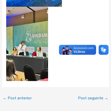
←
Post anterior
Post seguinte
→