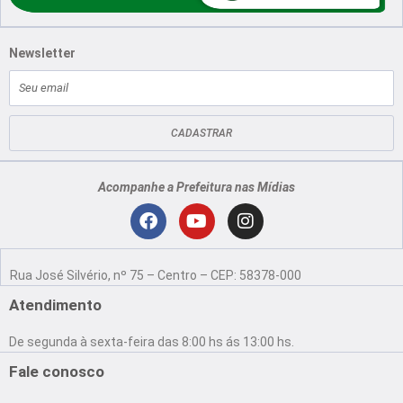
Newsletter
E-
mail
CADASTRAR
Acompanhe a Prefeitura nas Mídias
Localização
F
Y
I
a
o
n
Rua José Silvério, nº 75 – Centro – CEP: 58378-000
c
u
s
e
t
t
Atendimento
b
u
a
o
b
g
De segunda à sexta-feira das 8:00 hs ás 13:00 hs.
o
e
r
k
a
Fale conosco
m