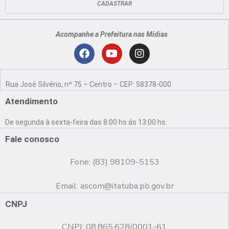
CADASTRAR
Acompanhe a Prefeitura nas Mídias
Localização
F
Y
I
a
o
n
Rua José Silvério, nº 75 – Centro – CEP: 58378-000
c
u
s
e
t
t
Atendimento
b
u
a
o
b
g
De segunda à sexta-feira das 8:00 hs ás 13:00 hs.
o
e
r
k
a
Fale conosco
m
Fone: (83) 98109-5153
Email:
ascom@itatuba.pb.gov.br
CNPJ
CNPJ: 08.865.628/0001-61