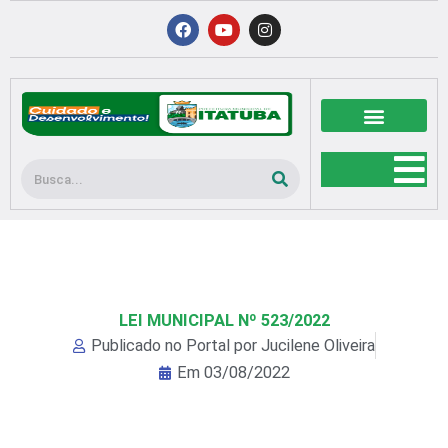
Ir
F
Y
I
a
o
n
para
c
u
s
o
e
t
t
b
u
a
conteúdo
o
b
g
o
e
r
k
a
m
Pesquisar
LEI MUNICIPAL Nº 523/2022
Publicado no Portal por
Jucilene Oliveira
Em
03/08/2022