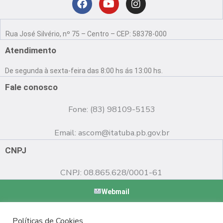
Localização
F
Y
I
a
o
n
Rua José Silvério, nº 75 – Centro – CEP: 58378-000
c
u
s
e
t
t
Atendimento
b
u
a
o
b
g
De segunda à sexta-feira das 8:00 hs ás 13:00 hs.
o
e
r
k
a
Fale conosco
m
Fone: (83) 98109-5153
Email:
ascom@itatuba.pb.gov.br
CNPJ
CNPJ: 08.865.628/0001-61
Webmail
Copyright © 2022 Prefeitura Municipal de Itatuba - PB |
Políticas de Cookies
Desenvolvido por