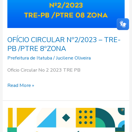
TRE-
PB
/PTRE
8ºZONA
OFÍCIO CIRCULAR Nº2/2023 – TRE-
PB /PTRE 8ºZONA
Prefeitura de Itatuba
/
Jucilene Oliveira
Oficio Circular No 2 2023 TRE PB
Read More »
Venha
Participar
da