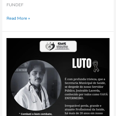
FUNDEF
Read More »
NOTA
DE
FALECIMENTO:
Falece
Vavá
Enfermeiro,
Exemplo
de
Solidariedade