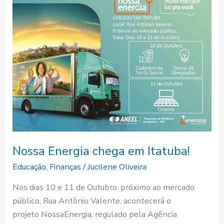
Energia
chega
em
Itatuba!
Nossa Energia chega em Itatuba!
Educação
,
Finanças
/
Jucilene Oliveira
Nos dias 10 e 11 de Outubro, próximo ao mercado
público, Rua Antônio Valente, acontecerá o
projeto NossaEnergia, regulado pela Agência