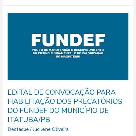
EDITAL
DE
CONVOCAÇÃO
PARA
HABILITAÇÃO
DOS
PRECATÓRIOS
DO
FUNDEF
DO
EDITAL DE CONVOCAÇÃO PARA
MUNICÍPIO
HABILITAÇÃO DOS PRECATÓRIOS
DE
DO FUNDEF DO MUNICÍPIO DE
ITATUBA/PB
ITATUBA/PB
Destaque
/
Jucilene Oliveira