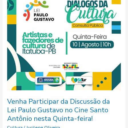
Discussão
da
Lei
Paulo
Gustavo
no
Cine
Santo
Antônio
nesta
Quinta-
feira!
Venha Participar da Discussão da
Lei Paulo Gustavo no Cine Santo
Antônio nesta Quinta-feira!
Cultura
/
Jucilene Oliveira