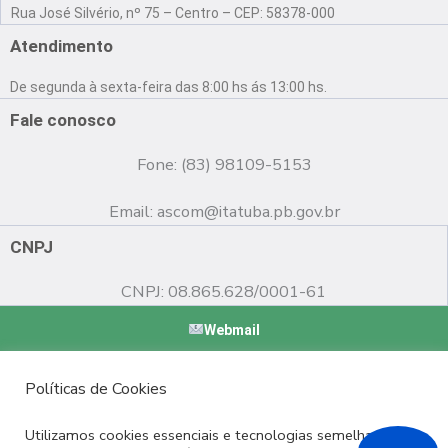
a
o
n
Rua José Silvério, nº 75 – Centro – CEP: 58378-000
c
u
s
e
t
t
Atendimento
b
u
a
o
b
g
De segunda à sexta-feira das 8:00 hs ás 13:00 hs.
o
e
r
k
a
Fale conosco
m
Fone: (83) 98109-5153
Email:
ascom@itatuba.pb.gov.br
CNPJ
CNPJ: 08.865.628/0001-61
Webmail
Copyright © 2022 Prefeitura Municipal de Itatuba - PB |
Políticas de Cookies
Desenvolvido por
Utilizamos cookies essenciais e tecnologias semelhantes de