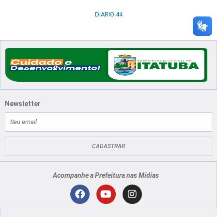
DIARIO 44
Newsletter
E-
mail
CADASTRAR
Acompanhe a Prefeitura nas Mídias
Localização
F
Y
I