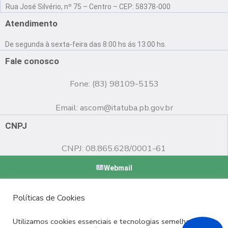
a
o
n
Rua José Silvério, nº 75 – Centro – CEP: 58378-000
c
u
s
e
t
t
Atendimento
b
u
a
o
b
g
De segunda à sexta-feira das 8:00 hs ás 13:00 hs.
o
e
r
k
a
Fale conosco
m
Fone: (83) 98109-5153
Email:
ascom@itatuba.pb.gov.br
CNPJ
CNPJ: 08.865.628/0001-61
Webmail
Copyright © 2022 Prefeitura Municipal de Itatuba - PB |
Políticas de Cookies
Desenvolvido por
Utilizamos cookies essenciais e tecnologias semelhantes de