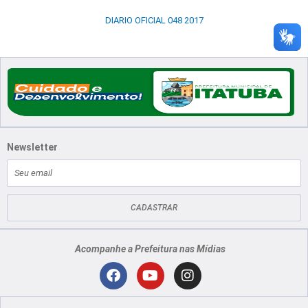
DIARIO OFICIAL 048 2017
Newsletter
E-
mail
CADASTRAR
Acompanhe a Prefeitura nas Mídias
Localização
F
Y
I