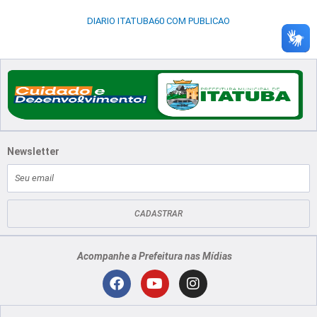
DIARIO ITATUBA60 COM PUBLICAO
Newsletter
E-
mail
CADASTRAR
Acompanhe a Prefeitura nas Mídias
Localização
F
Y
I