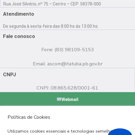
a
o
n
Rua José Silvério, nº 75 – Centro – CEP: 58378-000
c
u
s
e
t
t
Atendimento
b
u
a
o
b
g
De segunda à sexta-feira das 8:00 hs ás 13:00 hs.
o
e
r
k
a
Fale conosco
m
Fone: (83) 98109-5153
Email:
ascom@itatuba.pb.gov.br
CNPJ
CNPJ: 08.865.628/0001-61
Webmail
Copyright © 2022 Prefeitura Municipal de Itatuba - PB |
Políticas de Cookies
Desenvolvido por
Utilizamos cookies essenciais e tecnologias semelhantes de