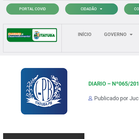
Ir
PORTAL COVID
CIDADÃO
CO
para
o
conteúdo
INÍCIO
GOVERNO
DIARIO – Nº065/20
Publicado por
Juci