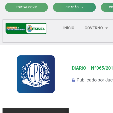
Ir
PORTAL COVID
CIDADÃO
CO
para
o
conteúdo
INÍCIO
GOVERNO
DIARIO – Nº065/20
Publicado por
Juci