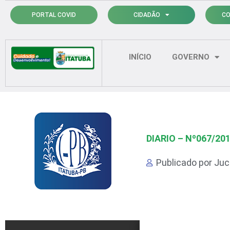
Ir
PORTAL COVID
CIDADÃO
CO
para
o
conteúdo
INÍCIO
GOVERNO
DIARIO – Nº067/20
Publicado por
Juci