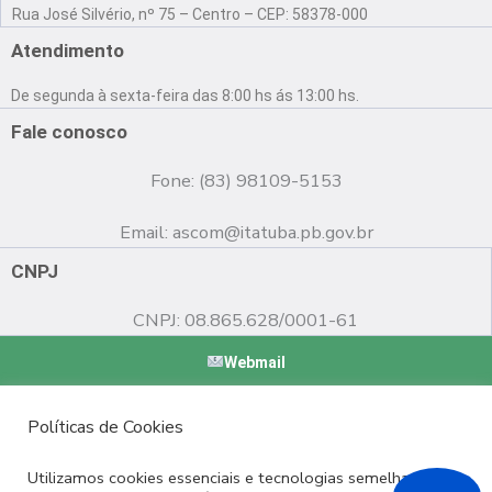
a
o
n
Rua José Silvério, nº 75 – Centro – CEP: 58378-000
c
u
s
e
t
t
Atendimento
b
u
a
o
b
g
De segunda à sexta-feira das 8:00 hs ás 13:00 hs.
o
e
r
k
a
Fale conosco
m
Fone: (83) 98109-5153
Email:
ascom@itatuba.pb.gov.br
CNPJ
CNPJ: 08.865.628/0001-61
Webmail
Copyright © 2022 Prefeitura Municipal de Itatuba - PB |
Políticas de Cookies
Desenvolvido por
Utilizamos cookies essenciais e tecnologias semelhantes de