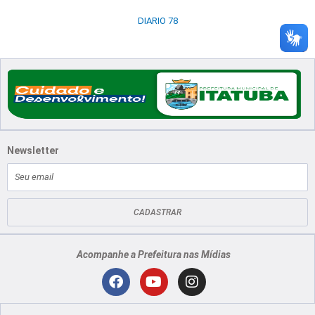
DIARIO 78
Newsletter
E-
mail
CADASTRAR
Acompanhe a Prefeitura nas Mídias
Localização
F
Y
I