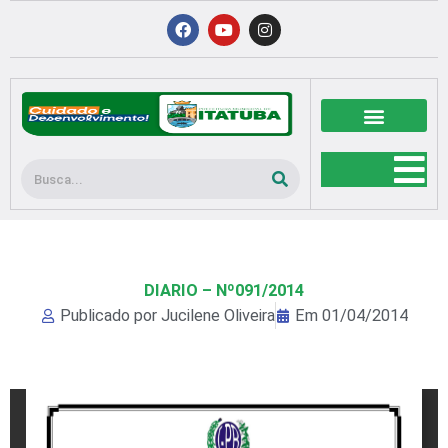
Ir
F
Y
I
a
o
n
para
c
u
s
o
e
t
t
b
u
a
conteúdo
o
b
g
o
e
r
k
a
m
Pesquisar
DIARIO – Nº091/2014
Publicado por
Jucilene Oliveira
Em
01/04/2014