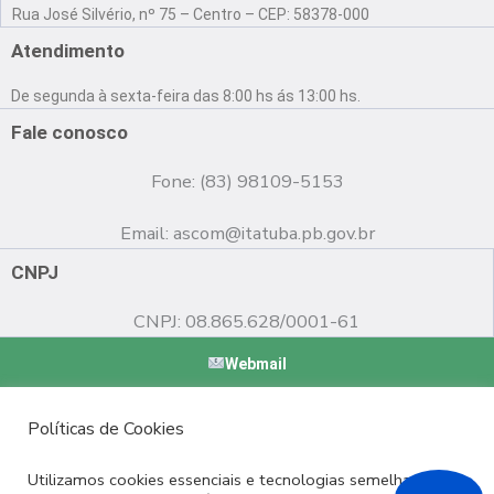
a
o
n
Rua José Silvério, nº 75 – Centro – CEP: 58378-000
c
u
s
e
t
t
Atendimento
b
u
a
o
b
g
De segunda à sexta-feira das 8:00 hs ás 13:00 hs.
o
e
r
k
a
Fale conosco
m
Fone: (83) 98109-5153
Email:
ascom@itatuba.pb.gov.br
CNPJ
CNPJ: 08.865.628/0001-61
Webmail
Copyright © 2022 Prefeitura Municipal de Itatuba - PB |
Políticas de Cookies
Desenvolvido por
Utilizamos cookies essenciais e tecnologias semelhantes de