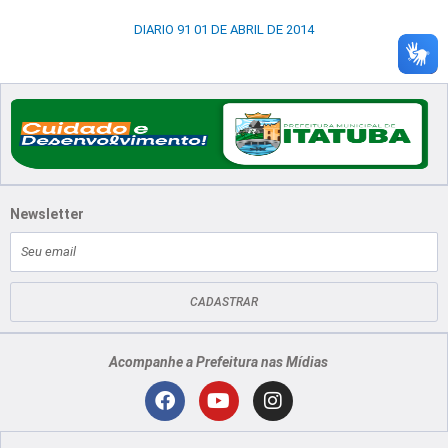
DIARIO 91 01 DE ABRIL DE 2014
Newsletter
E-
mail
CADASTRAR
Acompanhe a Prefeitura nas Mídias
Localização
F
Y
I