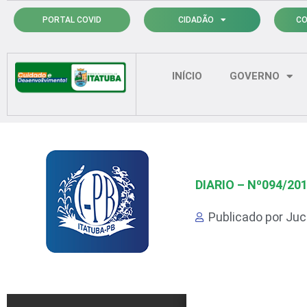
Ir
PORTAL COVID
CIDADÃO
CO
para
o
conteúdo
INÍCIO
GOVERNO
DIARIO – Nº094/20
Publicado por
Juci