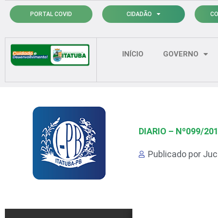
Ir
PORTAL COVID
CIDADÃO
CO
para
o
conteúdo
INÍCIO
GOVERNO
DIARIO – Nº099/20
Publicado por
Juci