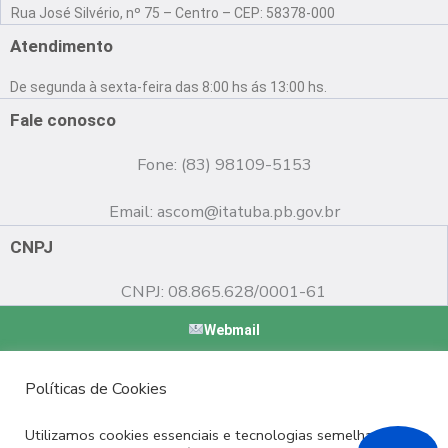
a
o
n
Rua José Silvério, nº 75 – Centro – CEP: 58378-000
c
u
s
e
t
t
Atendimento
b
u
a
o
b
g
De segunda à sexta-feira das 8:00 hs ás 13:00 hs.
o
e
r
k
a
Fale conosco
m
Fone: (83) 98109-5153
Email:
ascom@itatuba.pb.gov.br
CNPJ
CNPJ: 08.865.628/0001-61
Webmail
Copyright © 2022 Prefeitura Municipal de Itatuba - PB |
Políticas de Cookies
Desenvolvido por
Utilizamos cookies essenciais e tecnologias semelhantes de