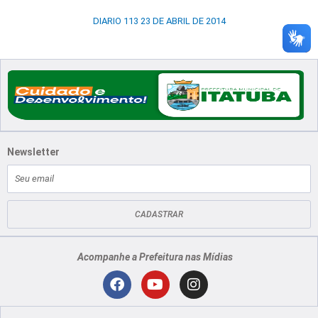
DIARIO 113 23 DE ABRIL DE 2014
Newsletter
E-
mail
CADASTRAR
Acompanhe a Prefeitura nas Mídias
Localização
F
Y
I