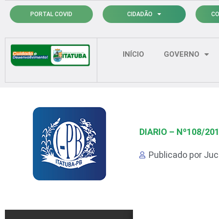
Ir
PORTAL COVID
CIDADÃO
CO
para
o
conteúdo
INÍCIO
GOVERNO
DIARIO – Nº108/20
Publicado por
Juci