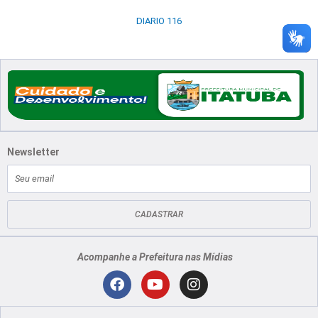
DIARIO 116
Newsletter
E-
mail
CADASTRAR
Acompanhe a Prefeitura nas Mídias
Localização
F
Y
I