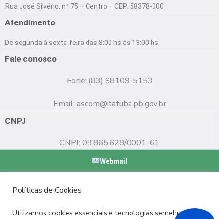
a
o
n
Rua José Silvério, nº 75 – Centro – CEP: 58378-000
c
u
s
e
t
t
Atendimento
b
u
a
o
b
g
De segunda à sexta-feira das 8:00 hs ás 13:00 hs.
o
e
r
k
a
Fale conosco
m
Fone: (83) 98109-5153
Email:
ascom@itatuba.pb.gov.br
CNPJ
CNPJ: 08.865.628/0001-61
Webmail
Copyright © 2022 Prefeitura Municipal de Itatuba - PB |
Políticas de Cookies
Desenvolvido por
Utilizamos cookies essenciais e tecnologias semelhantes de