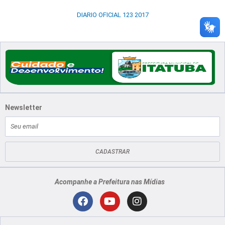
DIARIO OFICIAL 123 2017
Newsletter
E-
mail
CADASTRAR
Acompanhe a Prefeitura nas Mídias
Localização
F
Y
I