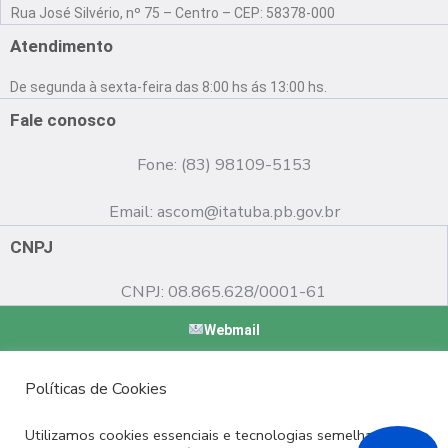
a
o
n
Rua José Silvério, nº 75 – Centro – CEP: 58378-000
c
u
s
e
t
t
Atendimento
b
u
a
o
b
g
De segunda à sexta-feira das 8:00 hs ás 13:00 hs.
o
e
r
k
a
Fale conosco
m
Fone: (83) 98109-5153
Email:
ascom@itatuba.pb.gov.br
CNPJ
CNPJ: 08.865.628/0001-61
Webmail
Copyright © 2022 Prefeitura Municipal de Itatuba - PB |
Políticas de Cookies
Desenvolvido por
Utilizamos cookies essenciais e tecnologias semelhantes de