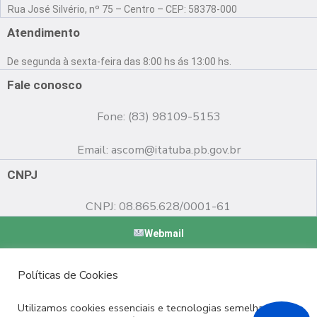
a
o
n
Rua José Silvério, nº 75 – Centro – CEP: 58378-000
c
u
s
e
t
t
Atendimento
b
u
a
o
b
g
De segunda à sexta-feira das 8:00 hs ás 13:00 hs.
o
e
r
k
a
Fale conosco
m
Fone: (83) 98109-5153
Email:
ascom@itatuba.pb.gov.br
CNPJ
CNPJ: 08.865.628/0001-61
Webmail
Copyright © 2022 Prefeitura Municipal de Itatuba - PB |
Políticas de Cookies
Desenvolvido por
Utilizamos cookies essenciais e tecnologias semelhantes de