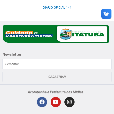
DIARIO OFICIAL 144
Newsletter
E-
mail
CADASTRAR
Acompanhe a Prefeitura nas Mídias
Localização
F
Y
I