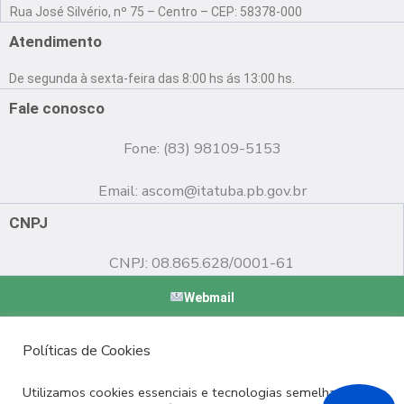
a
o
n
Rua José Silvério, nº 75 – Centro – CEP: 58378-000
c
u
s
e
t
t
Atendimento
b
u
a
o
b
g
De segunda à sexta-feira das 8:00 hs ás 13:00 hs.
o
e
r
k
a
Fale conosco
m
Fone: (83) 98109-5153
Email:
ascom@itatuba.pb.gov.br
CNPJ
CNPJ: 08.865.628/0001-61
Webmail
Copyright © 2022 Prefeitura Municipal de Itatuba - PB |
Políticas de Cookies
Desenvolvido por
Utilizamos cookies essenciais e tecnologias semelhantes de