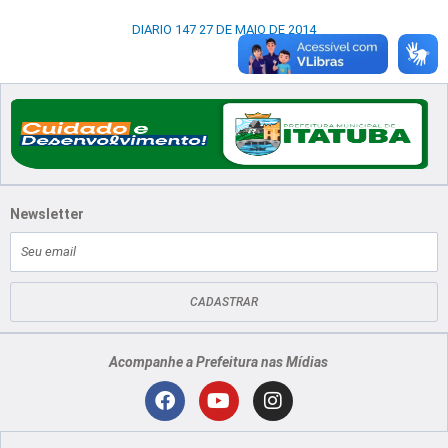
DIARIO 147 27 DE MAIO DE 2014
Newsletter
E-
mail
CADASTRAR
Acompanhe a Prefeitura nas Mídias
Localização
F
Y
I