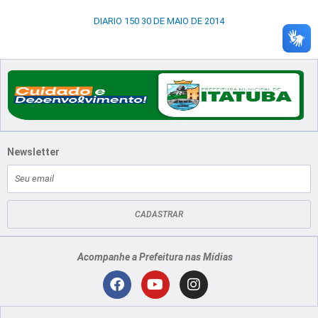
DIARIO 150 30 DE MAIO DE 2014
Newsletter
E-
mail
CADASTRAR
Acompanhe a Prefeitura nas Mídias
Localização
F
Y
I