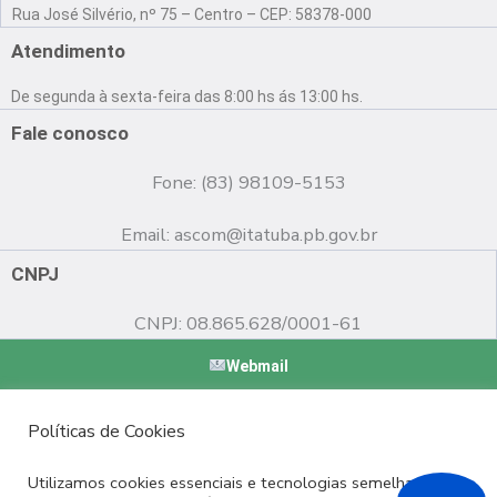
a
o
n
Rua José Silvério, nº 75 – Centro – CEP: 58378-000
c
u
s
e
t
t
Atendimento
b
u
a
o
b
g
De segunda à sexta-feira das 8:00 hs ás 13:00 hs.
o
e
r
k
a
Fale conosco
m
Fone: (83) 98109-5153
Email:
ascom@itatuba.pb.gov.br
CNPJ
CNPJ: 08.865.628/0001-61
Webmail
Copyright © 2022 Prefeitura Municipal de Itatuba - PB |
Políticas de Cookies
Desenvolvido por
Utilizamos cookies essenciais e tecnologias semelhantes de