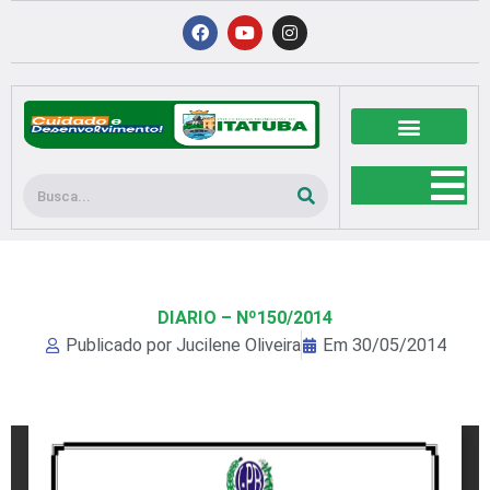
Ir
F
Y
I
a
o
n
para
c
u
s
o
e
t
t
b
u
a
conteúdo
o
b
g
o
e
r
k
a
m
Pesquisar
DIARIO – Nº150/2014
Publicado por
Jucilene Oliveira
Em
30/05/2014