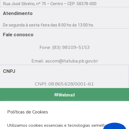
a
o
n
Rua José Silvério, nº 75 – Centro – CEP: 58378-000
c
u
s
e
t
t
Atendimento
b
u
a
o
b
g
De segunda à sexta-feira das 8:00 hs ás 13:00 hs.
o
e
r
k
a
Fale conosco
m
Fone: (83) 98109-5153
Email:
ascom@itatuba.pb.gov.br
CNPJ
CNPJ: 08.865.628/0001-61
Webmail
Copyright © 2022 Prefeitura Municipal de Itatuba - PB |
Políticas de Cookies
Desenvolvido por
Utilizamos cookies essenciais e tecnologias semelhantes de