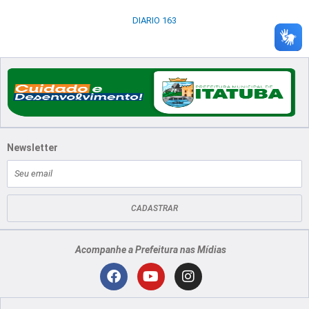
DIARIO 163
Newsletter
E-
mail
CADASTRAR
Acompanhe a Prefeitura nas Mídias
Localização
F
Y
I