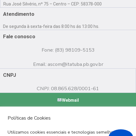
a
o
n
Rua José Silvério, nº 75 – Centro – CEP: 58378-000
c
u
s
e
t
t
Atendimento
b
u
a
o
b
g
De segunda à sexta-feira das 8:00 hs ás 13:00 hs.
o
e
r
k
a
Fale conosco
m
Fone: (83) 98109-5153
Email:
ascom@itatuba.pb.gov.br
CNPJ
CNPJ: 08.865.628/0001-61
Webmail
Copyright © 2022 Prefeitura Municipal de Itatuba - PB |
Políticas de Cookies
Desenvolvido por
Utilizamos cookies essenciais e tecnologias semelhantes de