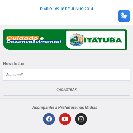
DIARIO 169 18 DE JUNHO 2014
Newsletter
E-
mail
CADASTRAR
Acompanhe a Prefeitura nas Mídias
Localização
F
Y
I