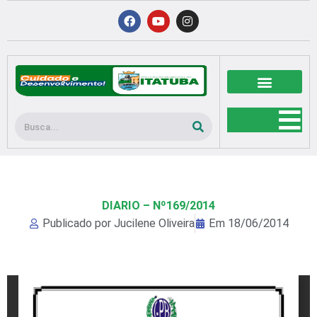
Ir
F
Y
I
a
o
n
para
c
u
s
o
e
t
t
b
u
a
conteúdo
o
b
g
o
e
r
k
a
m
Pesquisar
DIARIO – Nº169/2014
Publicado por
Jucilene Oliveira
Em
18/06/2014