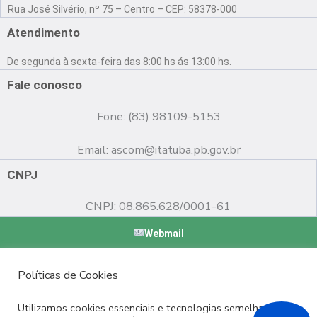
a
o
n
Rua José Silvério, nº 75 – Centro – CEP: 58378-000
c
u
s
e
t
t
Atendimento
b
u
a
o
b
g
De segunda à sexta-feira das 8:00 hs ás 13:00 hs.
o
e
r
k
a
Fale conosco
m
Fone: (83) 98109-5153
Email:
ascom@itatuba.pb.gov.br
CNPJ
CNPJ: 08.865.628/0001-61
Webmail
Copyright © 2022 Prefeitura Municipal de Itatuba - PB |
Políticas de Cookies
Desenvolvido por
Utilizamos cookies essenciais e tecnologias semelhantes de