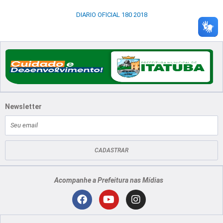
DIARIO OFICIAL 180 2018
Newsletter
E-
mail
CADASTRAR
Acompanhe a Prefeitura nas Mídias
Localização
F
Y
I