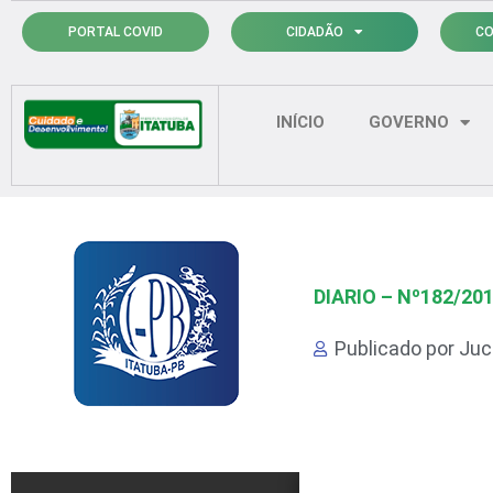
Ir
PORTAL COVID
CIDADÃO
CO
para
o
conteúdo
INÍCIO
GOVERNO
DIARIO – Nº182/20
Publicado por
Juci