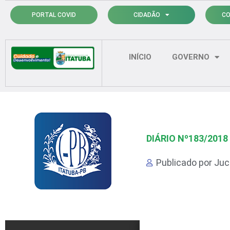
Ir
PORTAL COVID
CIDADÃO
CO
para
o
conteúdo
INÍCIO
GOVERNO
DIÁRIO Nº183/2018
Publicado por
Juci