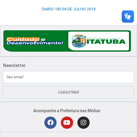
DIARIO 185 04 DE JULHO 2014
Newsletter
E-
mail
CADASTRAR
Acompanhe a Prefeitura nas Mídias
Localização
F
Y
I