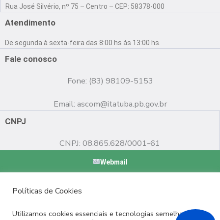
a
o
n
Rua José Silvério, nº 75 – Centro – CEP: 58378-000
c
u
s
e
t
t
Atendimento
b
u
a
o
b
g
De segunda à sexta-feira das 8:00 hs ás 13:00 hs.
o
e
r
k
a
Fale conosco
m
Fone: (83) 98109-5153
Email:
ascom@itatuba.pb.gov.br
CNPJ
CNPJ: 08.865.628/0001-61
Webmail
Copyright © 2022 Prefeitura Municipal de Itatuba - PB |
Políticas de Cookies
Desenvolvido por
Utilizamos cookies essenciais e tecnologias semelhantes de