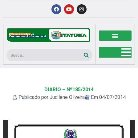
Ir
F
Y
I
a
o
n
para
c
u
s
o
e
t
t
b
u
a
conteúdo
o
b
g
o
e
r
k
a
m
Pesquisar
DIARIO – Nº185/2014
Publicado por
Jucilene Oliveira
Em
04/07/2014