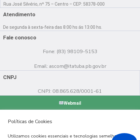
a
o
n
Rua José Silvério, nº 75 – Centro – CEP: 58378-000
c
u
s
e
t
t
Atendimento
b
u
a
o
b
g
De segunda à sexta-feira das 8:00 hs ás 13:00 hs.
o
e
r
k
a
Fale conosco
m
Fone: (83) 98109-5153
Email:
ascom@itatuba.pb.gov.br
CNPJ
CNPJ: 08.865.628/0001-61
Webmail
Copyright © 2022 Prefeitura Municipal de Itatuba - PB |
Políticas de Cookies
Desenvolvido por
Utilizamos cookies essenciais e tecnologias semelhantes de