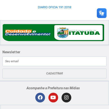
DIARIO OFICIA 191 2018
Newsletter
E-
mail
CADASTRAR
Acompanhe a Prefeitura nas Mídias
Localização
F
Y
I