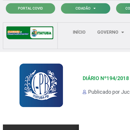
Ir
PORTAL COVID
CIDADÃO
CO
para
o
conteúdo
INÍCIO
GOVERNO
DIÁRIO Nº194/2018
Publicado por
Juci