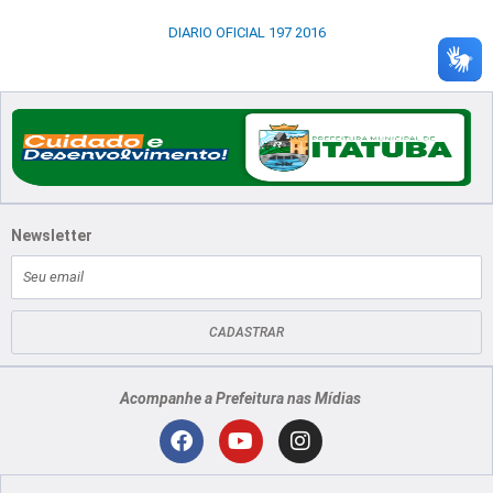
DIARIO OFICIAL 197 2016
Newsletter
E-
mail
CADASTRAR
Acompanhe a Prefeitura nas Mídias
Localização
F
Y
I