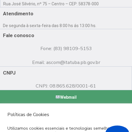
a
o
n
Rua José Silvério, nº 75 – Centro – CEP: 58378-000
c
u
s
e
t
t
Atendimento
b
u
a
o
b
g
De segunda à sexta-feira das 8:00 hs ás 13:00 hs.
o
e
r
k
a
Fale conosco
m
Fone: (83) 98109-5153
Email:
ascom@itatuba.pb.gov.br
CNPJ
CNPJ: 08.865.628/0001-61
Webmail
Copyright © 2022 Prefeitura Municipal de Itatuba - PB |
Políticas de Cookies
Desenvolvido por
Utilizamos cookies essenciais e tecnologias semelhantes de