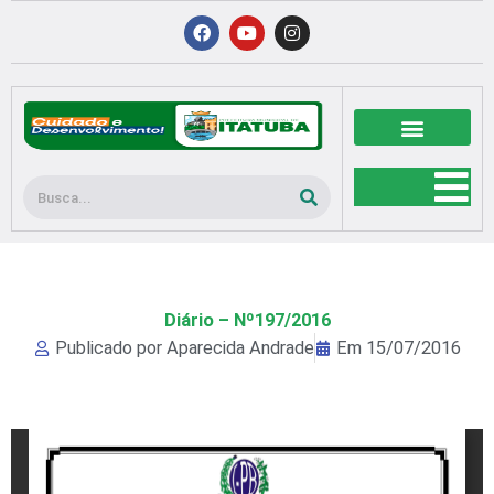
Ir
F
Y
I
a
o
n
para
c
u
s
o
e
t
t
b
u
a
conteúdo
o
b
g
o
e
r
k
a
m
Pesquisar
Diário – Nº197/2016
Publicado por
Aparecida Andrade
Em
15/07/2016