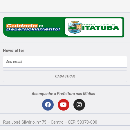
Newsletter
E-
mail
CADASTRAR
Acompanhe a Prefeitura nas Mídias
Localização
F
Y
I
a
o
n
Rua José Silvério, nº 75 – Centro – CEP: 58378-000
c
u
s