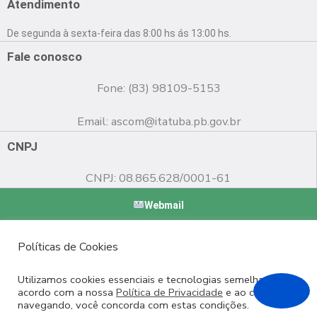
e
t
t
Atendimento
b
u
a
o
b
g
De segunda à sexta-feira das 8:00 hs ás 13:00 hs.
o
e
r
k
a
Fale conosco
m
Fone: (83) 98109-5153
Email:
ascom@itatuba.pb.gov.br
CNPJ
CNPJ: 08.865.628/0001-61
Webmail
Copyright © 2022 Prefeitura Municipal de Itatuba - PB |
Políticas de Cookies
Desenvolvido por
Utilizamos cookies essenciais e tecnologias semelhantes de
acordo com a nossa
Política de Privacidade
e ao continuar
navegando, você concorda com estas condições.