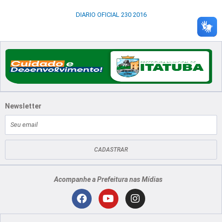
DIARIO OFICIAL 230 2016
Newsletter
E-
mail
CADASTRAR
Acompanhe a Prefeitura nas Mídias
Localização
F
Y
I