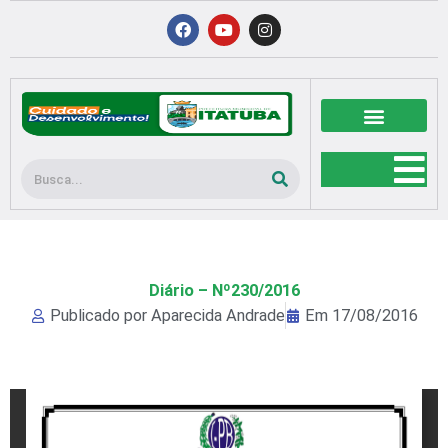
Ir
F
Y
I
a
o
n
para
c
u
s
o
e
t
t
b
u
a
conteúdo
o
b
g
o
e
r
k
a
m
Pesquisar
Diário – Nº230/2016
Publicado por
Aparecida Andrade
Em
17/08/2016