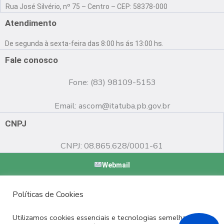
a
o
n
Rua José Silvério, nº 75 – Centro – CEP: 58378-000
c
u
s
e
t
t
Atendimento
b
u
a
o
b
g
De segunda à sexta-feira das 8:00 hs ás 13:00 hs.
o
e
r
k
a
Fale conosco
m
Fone: (83) 98109-5153
Email:
ascom@itatuba.pb.gov.br
CNPJ
CNPJ: 08.865.628/0001-61
Webmail
Copyright © 2022 Prefeitura Municipal de Itatuba - PB |
Políticas de Cookies
Desenvolvido por
Utilizamos cookies essenciais e tecnologias semelhantes de