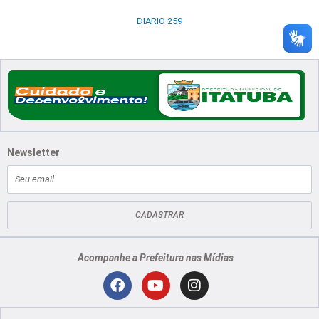
DIARIO 259
Newsletter
E-
mail
CADASTRAR
Acompanhe a Prefeitura nas Mídias
Localização
F
Y
I