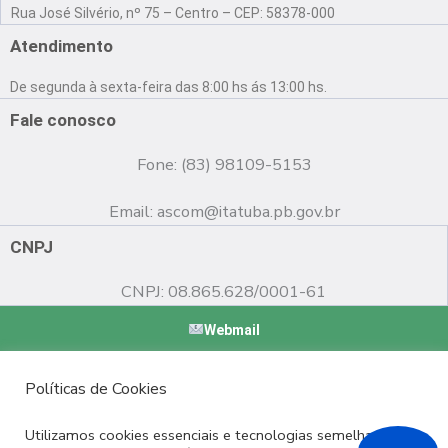
a
o
n
Rua José Silvério, nº 75 – Centro – CEP: 58378-000
c
u
s
e
t
t
Atendimento
b
u
a
o
b
g
De segunda à sexta-feira das 8:00 hs ás 13:00 hs.
o
e
r
k
a
Fale conosco
m
Fone: (83) 98109-5153
Email:
ascom@itatuba.pb.gov.br
CNPJ
CNPJ: 08.865.628/0001-61
Webmail
Copyright © 2022 Prefeitura Municipal de Itatuba - PB |
Políticas de Cookies
Desenvolvido por
Utilizamos cookies essenciais e tecnologias semelhantes de